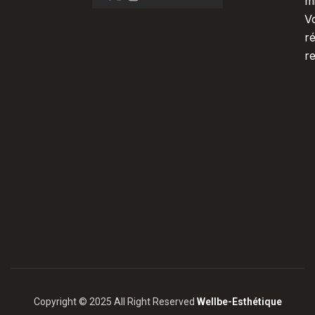
m
V
r
r
Copyright © 2025 All Right Reserved
Wellbe-Esthétique