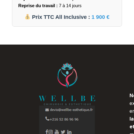
Reprise du travail :
7 à 14 jours
Prix TTC All Inclusive :
1 900 €
N
e
e
l
e