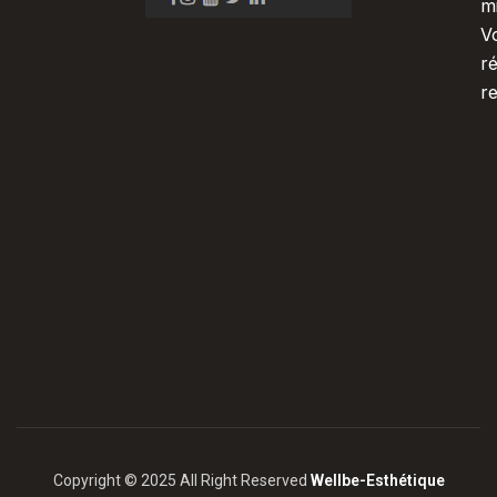
m
V
r
r
Copyright © 2025 All Right Reserved
Wellbe-Esthétique