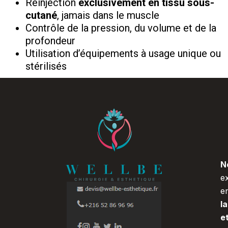
Réinjection
exclusivement en tissu sous-
cutané
, jamais dans le muscle
Contrôle de la pression, du volume et de la
profondeur
Utilisation d’équipements à usage unique ou
stérilisés
N
e
e
l
e