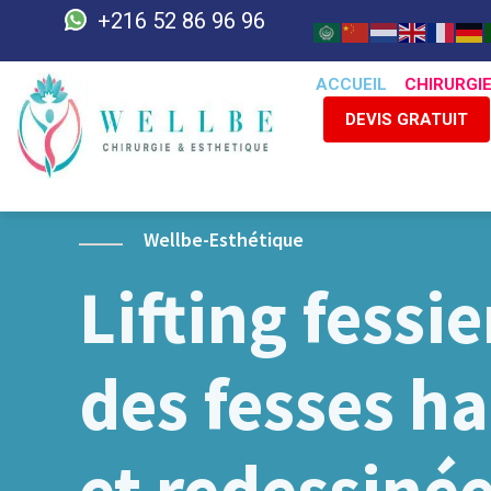
+216 52 86 96 96
ACCUEIL
CHIRURGI
DEVIS GRATUIT
Wellbe-Esthétique
Lifting fessie
des fesses h
et redessiné