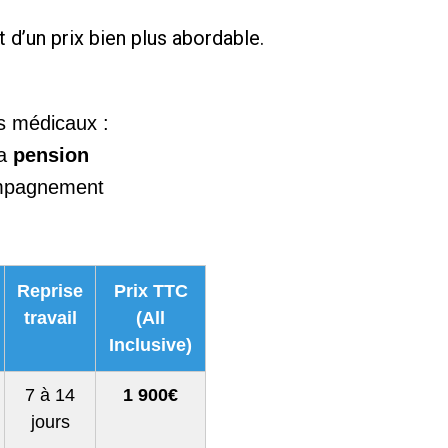
d’un prix bien plus abordable.
s médicaux :
la
pension
ompagnement
Reprise
Prix TTC
travail
(All
Inclusive)
7 à 14
1 900€
jours