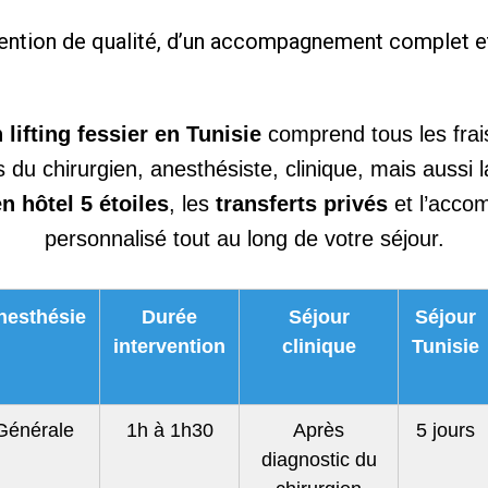
vention de qualité, d’un accompagnement complet et 
 lifting fessier en Tunisie
comprend tous les frai
 du chirurgien, anesthésiste, clinique, mais aussi 
n hôtel 5 étoiles
, les
transferts privés
et l’acc
personnalisé tout au long de votre séjour.
nesthésie
Durée
Séjour
Séjour
intervention
clinique
Tunisie
Générale
1h à 1h30
Après
5 jours
diagnostic du