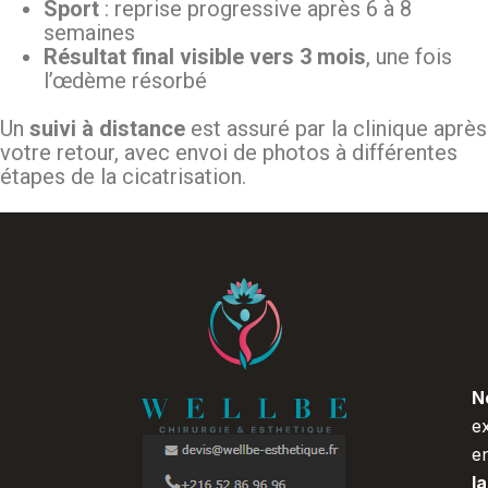
Sport
: reprise progressive après 6 à 8
semaines
Résultat final visible vers 3 mois
, une fois
l’œdème résorbé
Un
suivi à distance
est assuré par la clinique après
votre retour, avec envoi de photos à différentes
étapes de la cicatrisation.
N
e
e
l