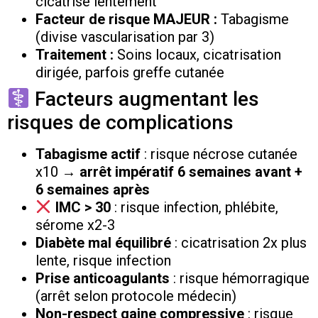
cicatrise lentement
Facteur de risque MAJEUR :
Tabagisme
(divise vascularisation par 3)
Traitement :
Soins locaux, cicatrisation
dirigée, parfois greffe cutanée
Facteurs augmentant les
risques de complications
Tabagisme actif
: risque nécrose cutanée
x10 →
arrêt impératif 6 semaines avant +
6 semaines après
IMC > 30
: risque infection, phlébite,
sérome x2-3
Diabète mal équilibré
: cicatrisation 2x plus
lente, risque infection
Prise anticoagulants
: risque hémorragique
(arrêt selon protocole médecin)
Non-respect gaine compressive
: risque