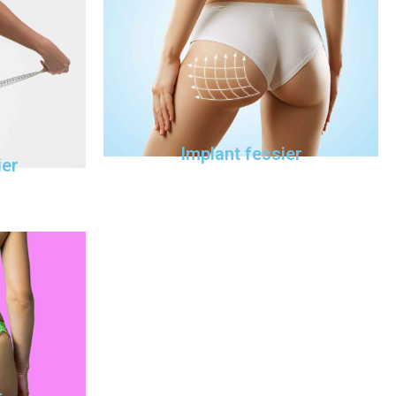
Implant fessier
ier