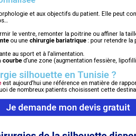
rphologie et aux objectifs du patient. Elle peut con
dos…
rmir le ventre, remonter la poitrine ou affiner la taill
ante
ou une
chirurgie bariatrique
: pour retendre la 
ante au sport et à l’alimentation.
a courbe
d’une zone (augmentation fessière, lipofillin
rgie silhouette en Tunisie ?
e
est aujourd’hui une référence en matière de rapport
uoi de nombreux patients choisissent cette destinat
Je demande mon devis gratuit
irurgies de la silhouette dispo