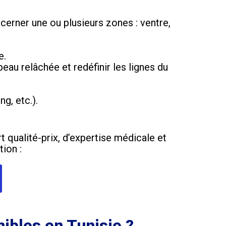
cerner une ou plusieurs zones : ventre,
e.
peau relâchée et redéfinir les lignes du
g, etc.).
 qualité-prix, d’expertise médicale et
ion :
nibles en Tunisie ?