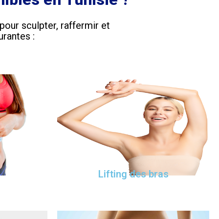
our sculpter, raffermir et
urantes :
Lifting des bras