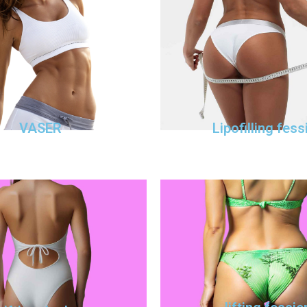
VASER
Lipofilling fess