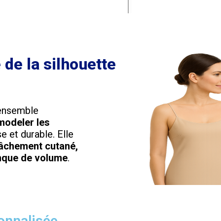
 de la silhouette
ensemble
modeler les
 et durable. Elle
lâchement cutané,
anque de volume
.
sonnalisée