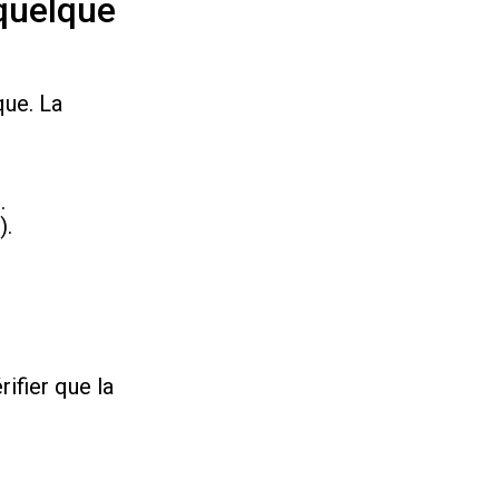
 quelque
que. La
.
).
rifier que la