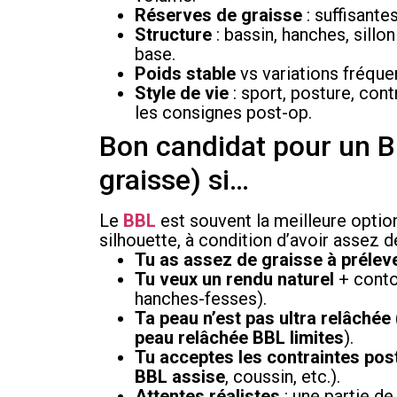
Réserves de graisse
: suffisante
Structure
: bassin, hanches, sillo
base.
Poids stable
vs variations fréquent
Style de vie
: sport, posture, con
les consignes post-op.
Bon candidat pour un BB
graisse) si…
Le
BBL
est souvent la meilleure option
silhouette, à condition d’avoir assez 
Tu as assez de graisse à prélev
Tu veux un rendu naturel
+ conto
hanches-fesses).
Ta peau n’est pas ultra relâchée
peau relâchée BBL limites
).
Tu acceptes les contraintes pos
BBL assise
, coussin, etc.).
Attentes réalistes
: une partie de