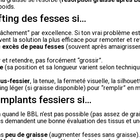
poids.
fting des fesses si…
elâchement” par excellence. Si ton vrai problème est
ent la solution la plus efficace pour remonter et re
c
excès de peau fesses
(souvent après amaigrisse
r
et retendre, pas forcément “grossir”.
ce
(sa position et sa longueur varient selon techniqu
ous-fessier
, la tenue, la fermeté visuelle, la silhouet
filling léger (si graisse disponible) pour “remplir” e
implants fessiers si…
 quand le BBL n’est pas possible (pas assez de grai
Ils demandent une bonne évaluation des tissus et u
as
peu de graisse
(augmenter fesses sans graisse).