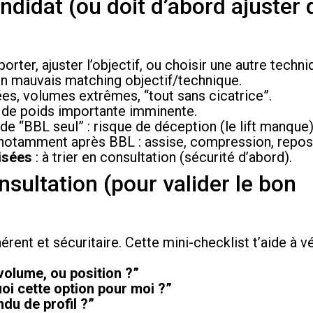
ndidat (ou doit d’abord ajuster
porter, ajuster l’objectif, ou choisir une autre techni
un mauvais matching objectif/technique.
rées, volumes extrêmes, “tout sans cicatrice”.
 de poids importante imminente.
e “BBL seul” : risque de déception (le lift manque)
notamment après BBL : assise, compression, repos
isées
: à trier en consultation (sécurité d’abord).
nsultation (pour valider le bon
hérent et sécuritaire. Cette mini-checklist t’aide à vé
volume, ou position ?”
uoi cette option pour moi ?”
ndu de profil ?”