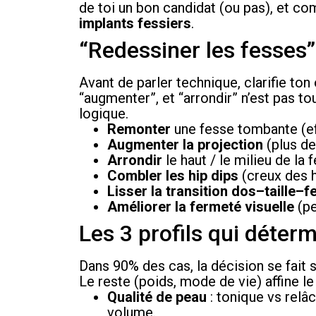
de toi un bon candidat (ou pas), et com
implants fessiers
.
“Redessiner les fesses” 
Avant de parler technique, clarifie ton
“augmenter”, et “arrondir” n’est pas to
logique.
Remonter
une fesse tombante (eff
Augmenter la projection
(plus de
Arrondir
le haut / le milieu de la 
Combler les hip dips
(creux des 
Lisser la transition dos–taille–f
Améliorer la fermeté visuelle
(pe
Les 3 profils qui déterm
Dans 90% des cas, la décision se fait su
Le reste (poids, mode de vie) affine le 
Qualité de peau
: tonique vs relâ
volume.