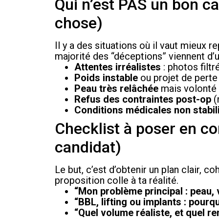
Qui n’est PAS un bon ca
chose)
Il y a des situations où il vaut mieux re
majorité des “déceptions” viennent d’
Attentes irréalistes
: photos filt
Poids instable
ou projet de perte
Peau très relâchée
mais volonté d
Refus des contraintes post-op
(
Conditions médicales non stabil
Checklist à poser en co
candidat)
Le but, c’est d’obtenir un plan clair, co
proposition colle à ta réalité.
“Mon problème principal : peau, 
“BBL, lifting ou implants : pourq
“Quel volume réaliste, et quel re