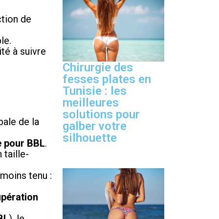
ction de
le.
té à suivre
Chirurgie des
fesses plates en
Tunisie : les
meilleures
solutions pour
bale de la
galber votre
silhouette
e pour BBL
.
 taille-
 moins tenu :
pération
BL
), le