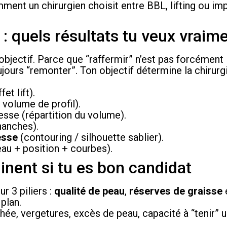
ment un chirurgien choisit entre BBL, lifting ou imp
: quels résultats tu veux vraime
 objectif. Parce que “raffermir” n’est pas forcément
ujours “remonter”. Ton objectif détermine la chirurgi
et lift).
 volume de profil).
fesse (répartition du volume).
hanches).
esse
(contouring / silhouette sablier).
au + position + courbes).
inent si tu es bon candidat
r 3 piliers :
qualité de peau
,
réserves de graisse
plan.
chée, vergetures, excès de peau, capacité à “tenir” 