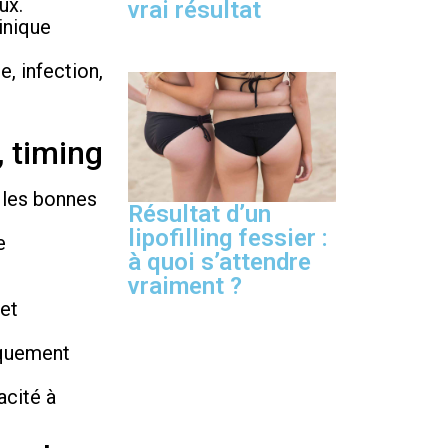
ux.
vrai résultat
inique
, infection,
, timing
s les bonnes
Résultat d’un
lipofilling fessier :
e
à quoi s’attendre
vraiment ?
 et
iquement
acité à