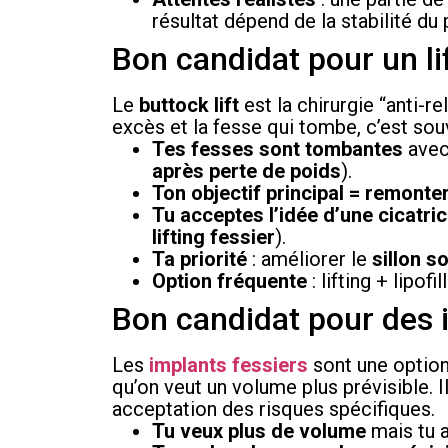
résultat dépend de la stabilité du 
Bon candidat pour un li
Le
buttock lift
est la chirurgie “anti-r
excès et la fesse qui tombe, c’est souv
Tes fesses sont tombantes
ave
après perte de poids
).
Ton objectif principal = remonte
Tu acceptes l’idée d’une cicatri
lifting fessier
).
Ta priorité
: améliorer le
sillon s
Option fréquente
: lifting + lipo
Bon candidat pour des 
Les
implants fessiers
sont une option
qu’on veut un volume plus prévisible. 
acceptation des risques spécifiques.
Tu veux plus de volume
mais tu 