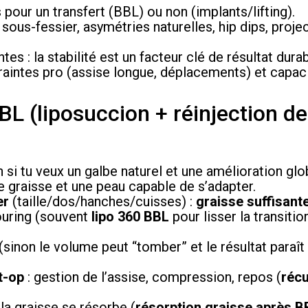
s pour un transfert (BBL) ou non (implants/lifting).
n sous-fessier, asymétries naturelles, hip dips, proje
es : la stabilité est un facteur clé de résultat durab
traintes pro (assise longue, déplacements) et capaci
L (liposuccion + réinjection de
 si tu veux un galbe naturel et une amélioration glo
de graisse et une peau capable de s’adapter.
er
(taille/dos/hanches/cuisses) :
graisse suffisant
uring (souvent
lipo 360 BBL
pour lisser la transition
(sinon le volume peut “tomber” et le résultat paraît
t-op
: gestion de l’assise, compression, repos (
récu
 la graisse se résorbe (
résorption graisse après B