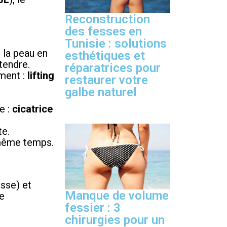
Reconstruction
des fesses en
Tunisie : solutions
 la peau en
esthétiques et
tendre.
réparatrices pour
ment :
lifting
restaurer votre
galbe naturel
e :
cicatrice
te.
n même temps.
sse) et
Manque de volume
ne
fessier : 3
chirurgies pour un