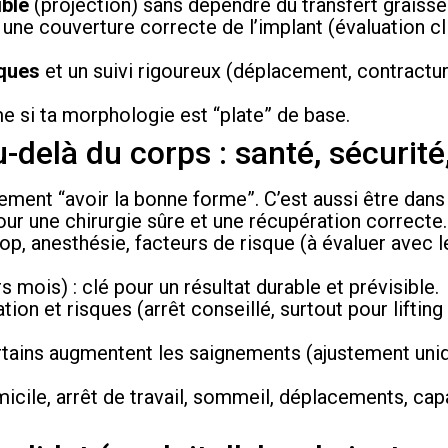
ible
(projection) sans dépendre du transfert graisse
une couverture correcte de l’implant (évaluation cl
iques
et un suivi rigoureux (déplacement, contracture
 si ta morphologie est “plate” de base.
-delà du corps : santé, sécurité
lement “avoir la bonne forme”. C’est aussi être dan
ur une chirurgie sûre et une récupération correcte.
-op, anesthésie, facteurs de risque (à évaluer avec l
 mois) : clé pour un résultat durable et prévisible.
tion et risques (arrêt conseillé, surtout pour lifting
rtains augmentent les saignements (ajustement un
micile, arrêt de travail, sommeil, déplacements, cap