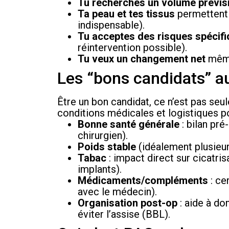
Tu recherches un volume prévis
Ta peau et tes tissus
permettent 
indispensable).
Tu acceptes des risques spécif
réintervention possible).
Tu veux un changement net
même
Les “bons candidats” au
Être un bon candidat, ce n’est pas seu
conditions médicales et logistiques po
Bonne santé générale
: bilan pré
chirurgien).
Poids stable
(idéalement plusieurs
Tabac
: impact direct sur cicatrisa
implants).
Médicaments/compléments
: ce
avec le médecin).
Organisation post-op
: aide à do
éviter l’assise (BBL).