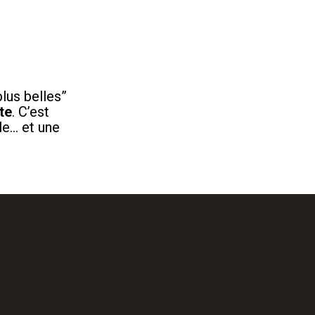
plus belles”
te
. C’est
le… et une