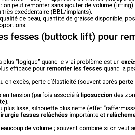
: on peut remonter sans ajouter de volume (lifting)
 très excédentaire (BBL/implants).
 qualité de peau, quantité de graisse disponible, pos
roportions.
des fesses (buttock lift) pour r
la plus “logique” quand le vrai problème est un
excè
 plus efficace pour
remonter les fesses
quand la pea
au en excès, perte d’élasticité (souvent après
perte
e en tension (parfois associé à
liposuccion
des zon
te).
 plus lisse, silhouette plus nette (effet “raffermissa
irurgie fesses relâchées
importante et
relâcheme
beaucoup de volume ; souvent combiné si on veut a