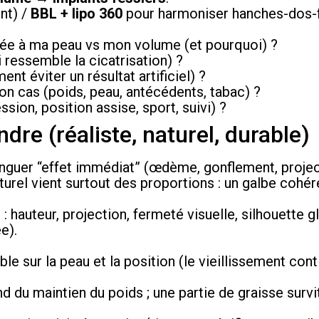
nt) /
BBL + lipo 360
pour harmoniser hanches-dos-
ptée à ma peau vs mon volume (et pourquoi) ?
i ressemble la cicatrisation) ?
nt éviter un résultat artificiel) ?
n cas (poids, peau, antécédents, tabac) ?
ion, position assise, sport, suivi) ?
ndre (réaliste, naturel, durable)
stinguer “effet immédiat” (œdème, gonflement, proje
aturel vient surtout des proportions : un galbe cohér
r
: hauteur, projection, fermeté visuelle, silhouette g
e).
ble sur la peau et la position (le vieillissement con
d du maintien du poids ; une partie de graisse survit