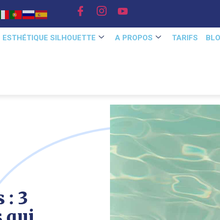
E ESTHÉTIQUE SILHOUETTE
A PROPOS
TARIFS
BL
 : 3
s qui