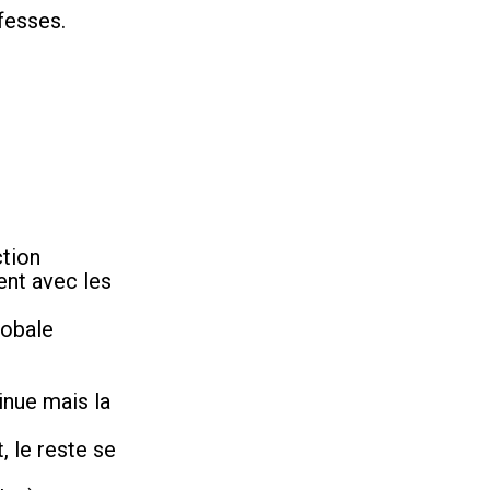
fesses.
ction
ent avec les
lobale
tinue mais la
, le reste se