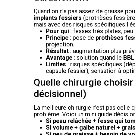
Quand on n’a pas assez de graisse pour
implants fessiers
(prothèses fessière
mais avec des risques spécifiques liés
Pour qui
: fesses très plates, peu
Principe
: pose de
prothèses fes
projection.
Résultat
: augmentation plus prévi
Avantage
: solution quand le
BBL
Limites
: risques spécifiques (dép
capsule fessier), sensation à opti
Quelle chirurgie choisir
décisionnel)
La meilleure chirurgie n’est pas celle 
problème. Voici un mini guide décisio
Si peau relâchée + fesse qui to
Si volume + galbe naturel + grai
Si peu de graisse + besoin de v