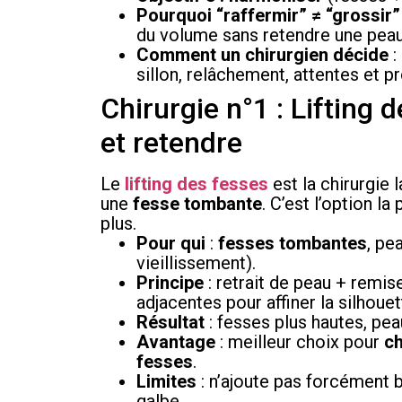
Pourquoi “raffermir” ≠ “grossir”
du volume sans retendre une peau
Comment un chirurgien décide
:
sillon, relâchement, attentes et p
Chirurgie n°1 : Lifting 
et retendre
Le
lifting des fesses
est la chirurgie 
une
fesse tombante
. C’est l’option la
plus.
Pour qui
:
fesses tombantes
, pe
vieillissement).
Principe
: retrait de peau + remis
adjacentes pour affiner la silhouet
Résultat
: fesses plus hautes, peau
Avantage
: meilleur choix pour
ch
fesses
.
Limites
: n’ajoute pas forcément 
galbe.