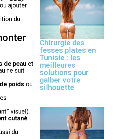
 ou ajouter
ition du
emonter
Chirurgie des
fesses plates en
Tunisie : les
s de peau
et
meilleures
u ne suit
solutions pour
galber votre
 de poids
ou
silhouette
es
nt” visuel).
nt cutané
ussi du