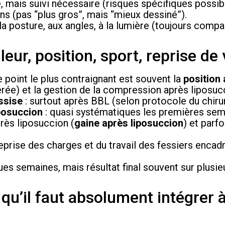
 mais suivi nécessaire (risques spécifiques possib
ons (pas “plus gros”, mais “mieux dessiné”).
 la posture, aux angles, à la lumière (toujours com
eur, position, sport, reprise de 
Le point le plus contraignant est souvent la
position
érée) et la gestion de la compression après liposuc
ssise
: surtout après BBL (selon protocole du chirur
posuccion
: quasi systématiques les premières sem
près liposuccion (
gaine après liposuccion
) et parf
reprise des charges et du travail des fessiers encad
ues semaines, mais résultat final souvent sur plusi
 qu’il faut absolument intégrer 