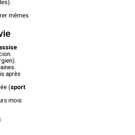
les).
parer mêmes
vie
 assise
cion.
gien).
aines.
ois après
rée (
sport
eurs mois
à