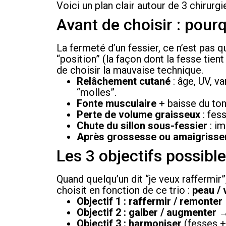
Voici un plan clair autour de 3 chirurg
Avant de choisir : pou
La fermeté d’un fessier, ce n’est pas q
“position” (la façon dont la fesse tien
de choisir la mauvaise technique.
Relâchement cutané
: âge, UV, v
“molles”.
Fonte musculaire
+ baisse du ton
Perte de volume graisseux
: fes
Chute du sillon sous-fessier
: im
Après grossesse ou amaigriss
Les 3 objectifs possible
Quand quelqu’un dit “je veux raffermir”
choisit en fonction de ce trio :
peau / 
Objectif 1 : raffermir / remonter
Objectif 2 : galber / augmenter
Objectif 3 : harmoniser
(fesses +