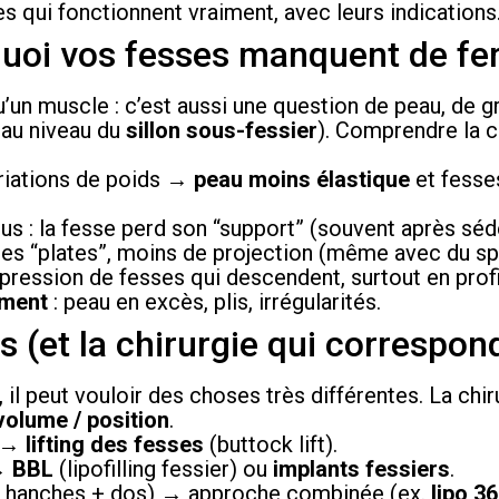
ies qui fonctionnent vraiment, avec leurs indications
rquoi vos fesses manquent de f
u’un muscle : c’est aussi une question de peau, de gr
t au niveau du
sillon sous-fessier
). Comprendre la c
ariations de poids →
peau moins élastique
et fesse
us : la fesse perd son “support” (souvent après séde
ses “plates”, moins de projection (même avec du sp
pression de fesses qui descendent, surtout en profi
ement
: peau en excès, plis, irrégularités.
s (et la chirurgie qui correspon
, il peut vouloir des choses très différentes. La chir
volume / position
.
→
lifting des fesses
(buttock lift).
→
BBL
(lipofilling fessier) ou
implants fessiers
.
 hanches + dos) → approche combinée (ex.
lipo 3