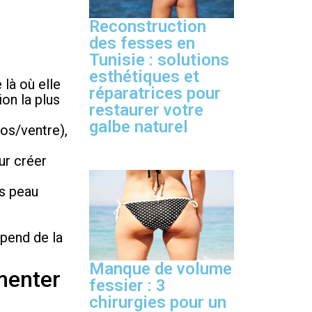
Reconstruction
des fesses en
Tunisie : solutions
esthétiques et
 là où elle
réparatrices pour
ion la plus
restaurer votre
galbe naturel
os/ventre),
r créer
is peau
dépend de la
Manque de volume
menter
fessier : 3
chirurgies pour un