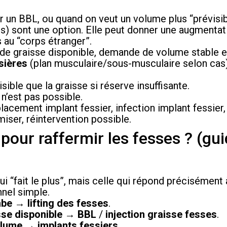
 un BBL, ou quand on veut un volume plus “prévisib
s) sont une option. Elle peut donner une augmentati
 au “corps étranger”.
 de graisse disponible, demande de volume stable et 
sières
(plan musculaire/sous-musculaire selon cas
sible que la graisse si réserve insuffisante.
n’est pas possible.
lacement implant fessier, infection implant fessier
miser, réintervention possible.
 pour raffermir les fesses ? (gu
qui “fait le plus”, mais celle qui répond précisément 
nnel simple.
mbe
→
lifting des fesses
.
sse disponible
→
BBL
/
injection graisse fesses
.
olume
→
implants fessiers
.