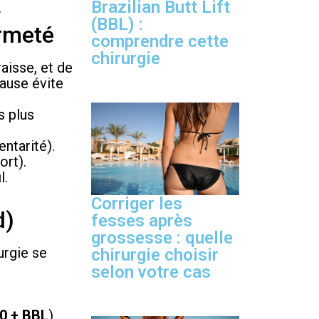
Brazilian Butt Lift
.
(BBL) :
ermeté
comprendre cette
chirurgie
aisse, et de
ause évite
s plus
ntarité).
ort).
l.
Corriger les
d)
fesses après
grossesse : quelle
urgie se
chirurgie choisir
selon votre cas
60 + BBL
).