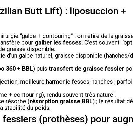
ilian Butt Lift) : liposuccion +
chirurgie “galbe + contouring” : on retire de la graisse
transfère pour
galber les fesses
. C’est souvent l’opt
de graisse disponible.
e d’un galbe naturel, graisse disponible (hanches/d
ipo 360 + BBL
) puis
transfert de graisse fessier
pou
ojection, meilleure harmonie fesses-hanches ; parfo
me + contouring), rendu souvent très naturel.
se résorbe (
résorption graisse BBL
) ; le résultat 
a stabilité du poids.
s fessiers (prothèses) pour aug