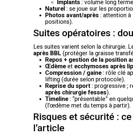
Implants
: volume long terme,
Naturel
: se joue sur les proporti
Photos avant/après
: attention à
positions).
Suites opératoires : doul
Les suites varient selon la chirurgie. 
après BBL
(protéger la graisse transf
Repos + gestion de la position a
Œdème
et
ecchymoses après li
Compression / gaine
: rôle clé a
lifting (durée selon protocole).
Reprise du sport
: progressive ; 
après chirurgie fesses
).
Timeline
: “présentable” en quelq
(l’œdème met du temps à partir).
Risques et sécurité : ce
l’article