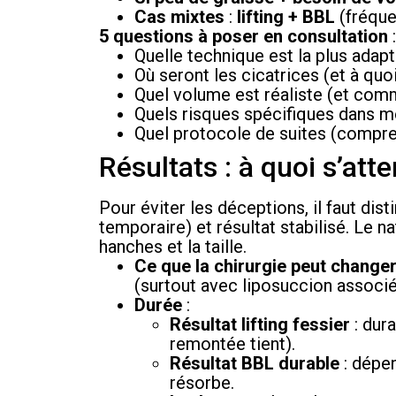
Cas mixtes
:
lifting + BBL
(fréque
5 questions à poser en consultation
:
Quelle technique est la plus ada
Où seront les cicatrices (et à quo
Quel volume est réaliste (et comme
Quels risques spécifiques dans mo
Quel protocole de suites (compress
Résultats : à quoi s’atte
Pour éviter les déceptions, il faut di
temporaire) et résultat stabilisé. Le n
hanches et la taille.
Ce que la chirurgie peut change
(surtout avec liposuccion associé
Durée
:
Résultat lifting fessier
: dura
remontée tient).
Résultat BBL durable
: dépen
résorbe.