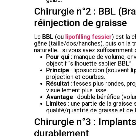
Chirurgie n°2 : BBL (Braz
réinjection de graisse
Le
BBL
(ou
lipofilling fessier
) est la 
gêne (taille/dos/hanches), puis on la 
naturelle… si vous avez suffisamment 
Pour qui
: manque de volume, envi
objectif “silhouette sablier BBL”.
Principe
: liposuccion (souvent
l
projection et courbes.
Résultat
: fesses plus rondes, pr
visuellement plus lisse.
Avantage
: double bénéfice (volu
Limites
: une partie de la graisse 
qualité/quantité de graisse et de l
Chirurgie n°3 : Implant
durablement