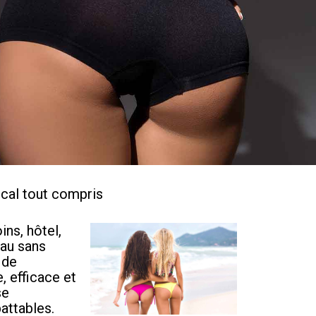
ical tout compris
ins, hôtel,
eau sans
 de
, efficace et
se
attables.