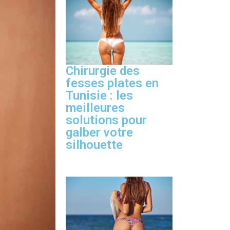
Chirurgie des
fesses plates en
Tunisie : les
meilleures
solutions pour
galber votre
silhouette