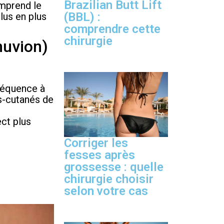
Brazilian Butt Lift
omprend le
(BBL) :
lus en plus
comprendre cette
chirurgie
nuvion)
fréquence à
s-cutanés de
ect plus
Corriger les
fesses après
grossesse : quelle
chirurgie choisir
selon votre cas