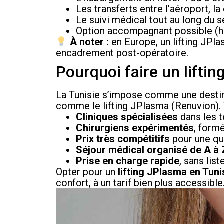
Les transferts entre l’aéroport, la 
Le suivi médical tout au long du s
Option accompagnant possible (
À noter :
en Europe, un lifting JPl
encadrement post-opératoire.
Pourquoi faire un lifti
La Tunisie s’impose comme une destin
comme le lifting JPlasma (Renuvion). 
Cliniques spécialisées
dans les t
Chirurgiens expérimentés
, form
Prix très compétitifs
pour une qua
Séjour médical organisé de A à 
Prise en charge rapide
, sans list
Opter pour un
lifting JPlasma en Tuni
confort, à un tarif bien plus accessible