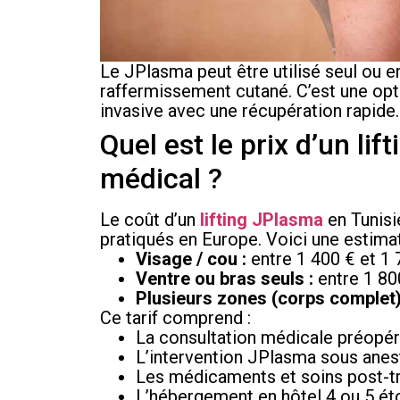
Le JPlasma peut être utilisé seul ou 
raffermissement cutané. C’est une opti
invasive avec une récupération rapide.
Quel est le prix d’un li
médical ?
Le coût d’un
lifting JPlasma
en Tunisi
pratiqués en Europe. Voici une estimati
Visage / cou :
entre 1 400 € et 1 
Ventre ou bras seuls :
entre 1 80
Plusieurs zones (corps complet)
Ce tarif comprend :
La consultation médicale préopér
L’intervention JPlasma sous anes
Les médicaments et soins post-t
L’hébergement en hôtel 4 ou 5 étoi