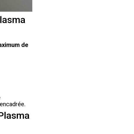
Plasma
aximum de
e
 encadrée.
JPlasma