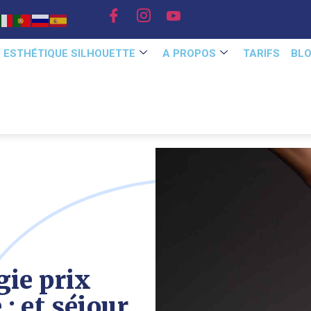
E ESTHÉTIQUE SILHOUETTE
A PROPOS
TARIFS
BL
gie prix
: et séjour