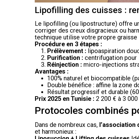
Lipofilling des cuisses : 
Le lipofilling (ou lipostructure) offre u
corriger des creux disgracieux ou har
technique utilise votre propre grais
Procédure en 3 étapes :
Prélèvement :
lipoaspiration dou
Purification :
centrifugation pour 
Réinjection :
micro-injections str
Avantages :
100% naturel et biocompatible (pa
Double bénéfice : affine la zone
Résultat progressif et durable (60
Prix 2025 en Tunisie :
2 200 € à 3 000 
Protocoles combinés po
Dans de nombreux cas,
l’association
et harmonieux :
Liposuccion + Lifting des cuisses
Idé