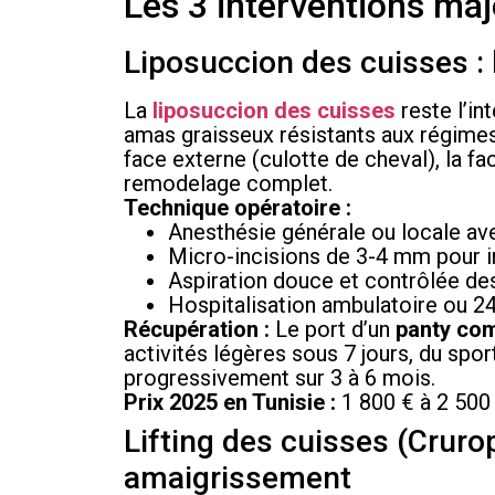
Les 3 interventions ma
Liposuccion des cuisses : l
La
liposuccion des cuisses
reste l’in
amas graisseux résistants aux régimes
face externe (culotte de cheval), la f
remodelage complet.
Technique opératoire :
Anesthésie générale ou locale av
Micro-incisions de 3-4 mm pour in
Aspiration douce et contrôlée des
Hospitalisation ambulatoire ou 24
Récupération :
Le port d’un
panty com
activités légères sous 7 jours, du spor
progressivement sur 3 à 6 mois.
Prix 2025 en Tunisie :
1 800 € à 2 500 
Lifting des cuisses (Crurop
amaigrissement