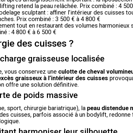
ifting retend la peau relâchée. Prix combiné : 4 500
elage sculptant : affiner l’intérieur des cuisses to
ches. Prix combiné : 3 500 € à 4 800 €
ement tout en restaurant des volumes harmonieux 
iné : 4 800 € à 6 500 €
rgie des cuisses ?
rcharge graisseuse localisée
ée, vous conservez une
culotte de cheval volumine
excès graisseux à l’intérieur des cuisses
provoqu
on offre une solution définitive.
perte de poids massive
, sport, chirurgie bariatrique), la
peau distendue 
g des cuisses, parfois associé à un bodylift, redonne
logique.
itant harmoniser leur silhouette