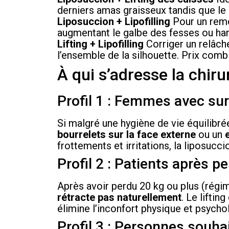
derniers amas graisseux tandis que le l
Liposuccion + Lipofilling
Pour un remod
augmentant le galbe des fesses ou han
Lifting + Lipofilling
Corriger un relâch
l’ensemble de la silhouette. Prix comb
À qui s’adresse la chiru
Profil 1 : Femmes avec su
Si malgré une hygiène de vie équilibr
bourrelets sur la face externe
ou un
frottements et irritations, la liposucci
Profil 2 : Patients après 
Après avoir perdu 20 kg ou plus (régime
rétracte pas naturellement
. Le liftin
élimine l’inconfort physique et psycho
Profil 3 : Personnes souha