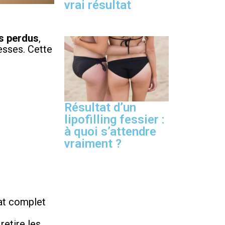
vrai résultat
es perdus
,
esses. Cette
Résultat d’un
lipofilling fessier :
à quoi s’attendre
vraiment ?
tat complet
retire les