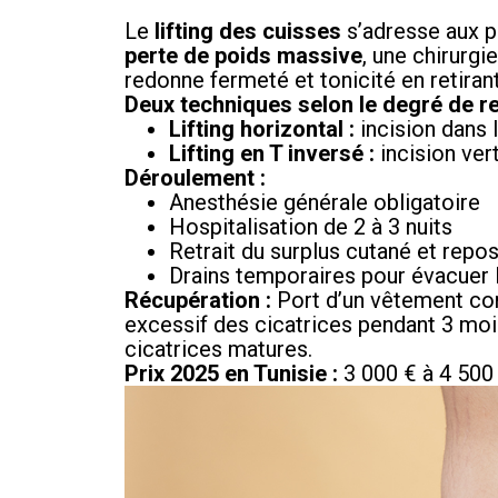
Le
lifting des cuisses
s’adresse aux 
perte de poids massive
, une chirurgi
redonne fermeté et tonicité en retiran
Deux techniques selon le degré de r
Lifting horizontal :
incision dans 
Lifting en T inversé :
incision ver
Déroulement :
Anesthésie générale obligatoire
Hospitalisation de 2 à 3 nuits
Retrait du surplus cutané et repo
Drains temporaires pour évacuer l
Récupération :
Port d’un vêtement co
excessif des cicatrices pendant 3 mois.
cicatrices matures.
Prix 2025 en Tunisie :
3 000 € à 4 500 