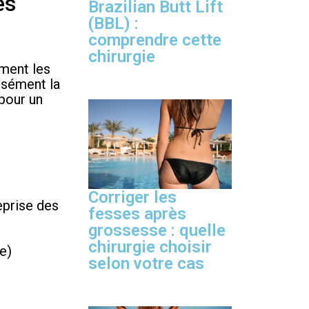
es
Brazilian Butt Lift
(BBL) :
comprendre cette
chirurgie
ement les
isément la
 pour un
Corriger les
eprise des
fesses après
grossesse : quelle
chirurgie choisir
e)
selon votre cas