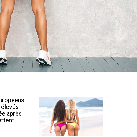
européens
 élevés
hée après
ettent