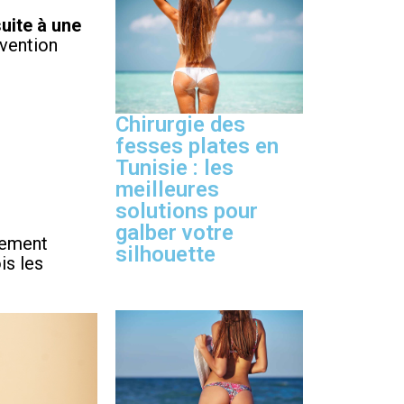
uite à une
rvention
Chirurgie des
fesses plates en
Tunisie : les
meilleures
solutions pour
galber votre
rement
silhouette
is les