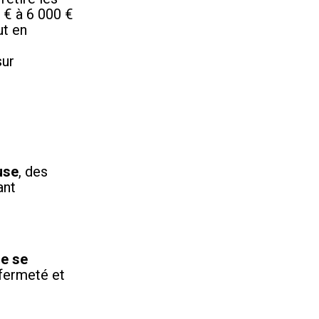
 € à 6 000 €
ut en
sur
use
, des
ant
ne se
 fermeté et