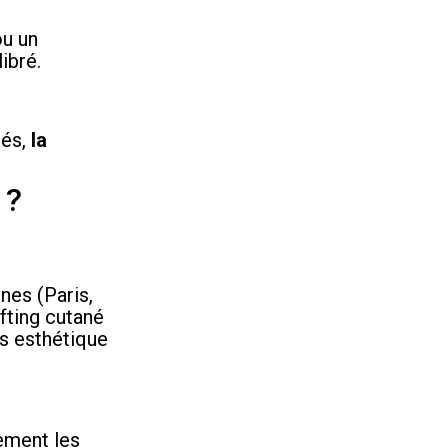
ou un
ibré.
tés,
la
.
 ?
nes (Paris,
ifting cutané
ns esthétique
ement les