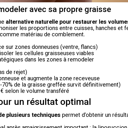
remodeler avec sa propre graisse
ne
alternative naturelle pour restaurer les volum
moniser les proportions entre cuisses, hanches et f
se comme matériau de comblement.
ce sur zones donneuses (ventre, flancs)
isoler les cellules graisseuses viables
atégiques dans les zones à remodeler
s de rejet)
 donneuse et augmente la zone receveuse
-70% de la graisse greffée survit définitivement)
€ selon le volume transféré
ur un résultat optimal
 de plusieurs techniques
permet d’obtenir un résul
al après amaigrissement important : la liposuccion 