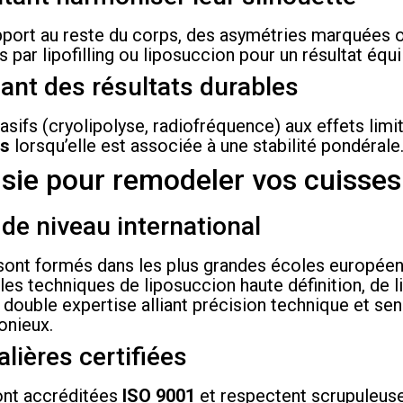
pport au reste du corps, des asymétries marquées 
ar lipofilling ou liposuccion pour un résultat équil
hant des résultats durables
sifs (cryolipolyse, radiofréquence) aux effets limi
fs
lorsqu’elle est associée à une stabilité pondérale
isie pour remodeler vos cuisses
 de niveau international
 sont formés dans les plus grandes écoles européen
les techniques de liposuccion haute définition, de l
ur double expertise alliant précision technique et se
onieux.
lières certifiées
sont accréditées
ISO 9001
et respectent scrupuleus